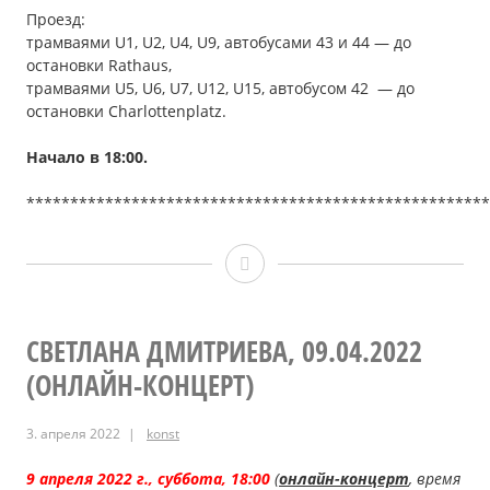
Проезд:
трамваями U1, U2, U4, U9, автобусами 43 и 44 — до
остановки Rathaus,
трамваями U5, U6, U7, U12, U15, автобусом 42 — до
остановки Сharlottenplatz.
Начало в 18
:00
.
*****************************************************
Филипп
ШАЙБЛЕ,
23.04.2022
СВЕТЛАНА ДМИТРИЕВА, 09.04.2022
(ОНЛАЙН-КОНЦЕРТ)
3. апреля 2022
konst
9 апреля 2022 г., суббота, 18:00
(
онлайн-концерт
, время