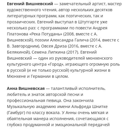
Евгений Вишневский
— замечательный артист, мастер
художественного чтения, автор нескольких десятков
литературных программ, как поэтических, так и
прозаических. Евгений выступал в Штутгарте уже
несколько раз: с программами по повести Андрея
Платонова «Река Потудань» (2008, вместе с А.
Вишневской), поэзии Александра Галича (2014, вместе с
В. Завгородним), Овсея Дриза (2016, вместе с А.
Белякиной), Семена Липкина (2017). Евгений
Вишневский — один из руководителей мюнхенского
культурного центра «Город», играющего огромную роль
в русской (и не только русской) культурной жизни в
Мюнхене и Германии в целом.
Анна Вишневская
— талантливый исполнитель,
любитель и знаток авторской песни и
профессиональная певица. Она закончила
Музыкальную академию имени Альфреда Шнитке
(Гамбург) по классу вокала. У Анны очень мягкая и
обаятельная манера исполнения, сочетающаяся с
глубоко продуманной и эмоциональной передачей