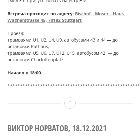
сможете присутствовать на встрече.
Встреча проходит по адресу:
Bischof
—
Moser
—
Haus
,
Wagnerstrasse
45, 70182 Stuttgart
Проезд:
трамваями U1, U2, U4, U9, автобусами 43 и 44 — до
остановки Rathaus,
трамваями U5, U6, U7, U12, U15, автобусом 42 — до
остановки Сharlottenplatz.
Начало в 18
:00
.
*****************************************************
Евгения
ЛАНЦБЕРГ,
22.01.2022
ВИКТОР НОРВАТОВ, 18.12.2021