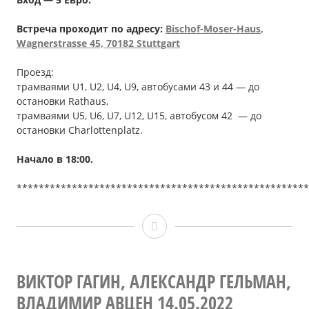
Встреча проходит по адресу:
Bischof-Moser-Haus
,
Wagnerstrasse
45, 70182 Stuttgart
Проезд:
трамваями U1, U2, U4, U9, автобусами 43 и 44 — до
остановки Rathaus,
трамваями U5, U6, U7, U12, U15, автобусом 42 — до
остановки Сharlottenplatz.
Начало в 18
:00
.
*****************************************************
Алина
и
Александр
ВИКТОР ГАГИН, АЛЕКСАНДР ГЕЛЬМАН,
ВЛАДИМИР АВЦЕН 14.05.2022
ВАРИЧЕВЫ,