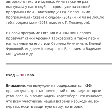
авторского текста и музыки. Анна также не раз
выступала у нас в клубе — кроме уже названной
программы по А. Платонову (2008), с песенными
программами «Сказка о судьбе» (2012) и «Я ли не люблю
тебя, родина моя» (2018, вместе с Г. Певзнером).
В новой программе Евгения и Анны Вишневских
прозвучат стихи Арсения Тарковского, а также песни,
написанные на его стихи Сергеем Никитиным, Еленой
Фроловой, Андреем Крамаренко, Валерием и Вадимом
Мищуками и др.
*****************************************************
Вход —
10
Евро.
Внимание:
мы вынуждены придерживаться «
2G
»
правил для закрытых помещений в том виде, которые
установлены в земле Баден-Вюртемберг. Это означает,
что всем участникам нашей встречи необходимо,
во-
первых
: носить защитную маску;
во-вторых
,