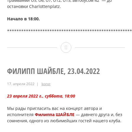
трамваями U5, U6, U7, U12, U15, автобусом 42 — до
остановки Сharlottenplatz.
Начало в 18
:00
.
*****************************************************
Виктор
ГАГИН,
Александр
ФИЛИПП ШАЙБЛЕ, 23.04.2022
ГЕЛЬМАН,
17. апреля 2022
konst
Владимир
23 апреля 2022 г., суббота, 18:00
АВЦЕН
Мы рады пригласить вас на концерт автора и
14.05.2022
исполнителя
Филиппа ШАЙБЛЕ
— давнего друга и, без
сомнения, одного из любимейших гостей нашего клуба.