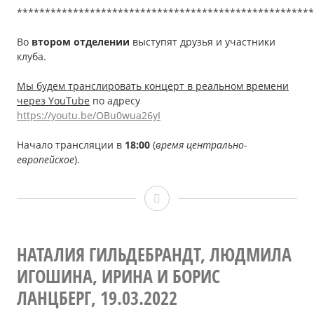
*****************************************************
Во
втором отделении
выступят друзья и участники
клуба.
Мы будем транслировать концерт в реальном времени
через YouTube
по адресу
https://youtu.be/OBu0wua26yI
Начало трансляции в
18:00
(
время центрально-
европейское
).
Светлана
ДМИТРИЕВА,
09.04.2022
НАТАЛИЯ ГИЛЬДЕБРАНДТ, ЛЮДМИЛА
ИГОШИНА, ИРИНА И БОРИС
(онлайн-
ЛАНЦБЕРГ, 19.03.2022
концерт)