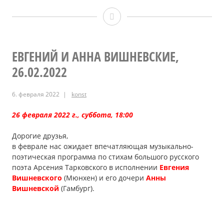
Наталия
ГИЛЬДЕБРАНДТ,
Людмила
ЕВГЕНИЙ И АННА ВИШНЕВСКИЕ,
26.02.2022
ИГОШИНА,
Ирина
6. февраля 2022
konst
и
26 февраля 2022 г., суббота, 18:00
Борис
Дорогие друзья,
ЛАНЦБЕРГ,
в феврале нас ожидает впечатляющая музыкально-
19.03.2022
поэтическая программа по стихам большого русского
поэта Арсения Тарковского в исполнении
Евгения
Вишневского
(Мюнхен) и его дочери
Анны
Вишневской
(Гамбург).