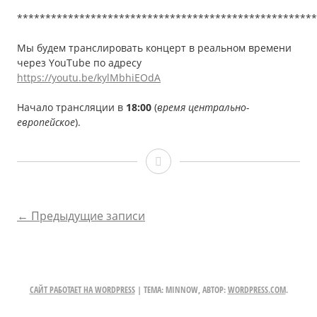
*****************************************************
Мы будем транслировать концерт в реальном времени
через YouTube по адресу
https://youtu.be/kylMbhiEOdA
Начало трансляции в
18:00
(
время центрально-
европейское
).
Татьяна
ДРЕЙЗИС
и
НАВИГАЦИЯ
←
Предыдущие записи
Михаил
ПО
ОВСИЩЕР,
ЗАПИСЯМ
19.06.2021
САЙТ РАБОТАЕТ НА WORDPRESS
|
ТЕМА: MINNOW, АВТОР:
WORDPRESS.COM
.
(онлайн-