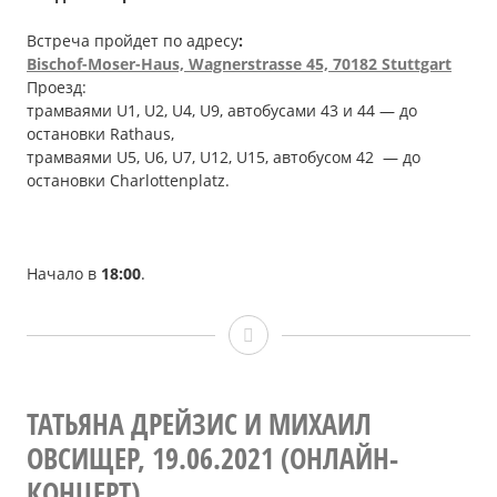
Встреча пройдет по адресу
:
Bischof-Moser-Haus, Wagnerstrasse 45, 70182 Stuttgart
Проезд:
трамваями U1, U2, U4, U9, автобусами 43 и 44 — до
остановки Rathaus,
трамваями U5, U6, U7, U12, U15, автобусом 42 — до
остановки Сharlottenplatz.
Начало в
18:00
.
Открытие
сезона,
30.10.2021
ТАТЬЯНА ДРЕЙЗИС И МИХАИЛ
ОВСИЩЕР, 19.06.2021 (ОНЛАЙН-
КОНЦЕРТ)