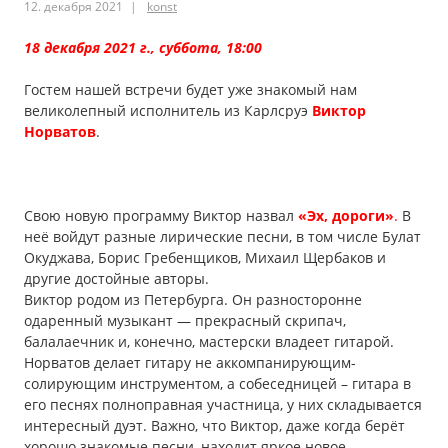
12. декабря 2021
konst
18 декабря 2021 г., суббота, 18:00
Гостем нашей встречи будет уже знакомый нам
великолепный исполнитель из Карлсруэ
Виктор
Норватов
.
Свою новую программу Виктор назвал
«Эх, дороги»
.
В
неё войдут разные лирические песни, в том числе Булат
Окуджава, Борис Гребенщиков, Михаил Щербаков и
другие достойные авторы.
Виктор родом из Петербурга. Он разносторонне
одаренный музыкант — прекрасный скрипач,
балалаечник и, конечно, мастерски владеет гитарой.
Норватов делает гитару не аккомпанирующим-
солирующим инструментом, а собеседницей – гитара в
его песнях полноправная участница, у них складывается
интересный дуэт. Важно, что Виктор, даже когда берёт
хорошо знакомые песни, находит яркое новое