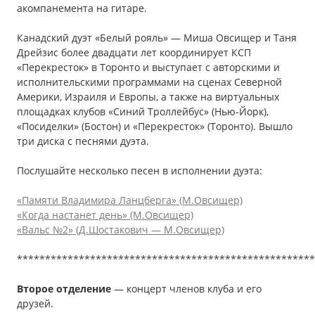
акомпанемента на гитаре.
Канадский дуэт «Белый рояль» — Миша Овсищер и Таня
Дрейзис более двадцати лет координирует КСП
«Перекресток» в Торонто и выступает с авторскими и
исполнительскими программами на сценах Северной
Америки, Израиля и Европы, а также на виртуальных
площадках клубов «Синий Троллейбус» (Нью-Йорк),
«Посиделки» (Бостон) и «Перекресток» (Торонто). Вышло
три диска с песнями дуэта.
Послушайте несколько песен в исполнении дуэта:
«Памяти Владимира Ланцберга» (М.Овсищер)
«Когда настанет день» (М.Овсищер)
«Вальс №2» (Д.Шостакович — М.Овсищер)
*****************************************************
Второе отделение
— концерт членов клуба и его
друзей.