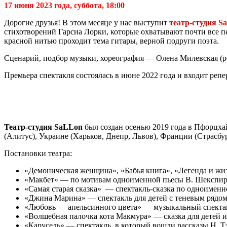
17 июня 2023 года, суббота, 18:00
Дорогие друзья! В этом месяце у нас выступит
театр-студия S
стихотворений Гарсиа Лорки, которые охватывают почти все пер
красной нитью проходит тема гитары, верной подруги поэта.
Сценарий, подбор музыки, хореография — Олена Милевская (ре
Премьера спектакля состоялась в июне 2022 года и входит репе
Театр-студия SaLLon
был создан осенью 2019 года в Пфорцха
(Алитус), Украине (Харьков, Днепр, Львов), Франции (Страсбур
Постановки театра:
«Демоническая женщина», «Бабья книга», «Легенда и жи
«Макбет» — по мотивам одноименной пьесы В. Шекспир
«Самая старая сказка» — спектакль-сказка по одноименн
«Джина Марина» — спектакль для детей с теневым рядом
«Любовь — апельсинного цвета» — музыкальный спектак
«Волшебная палочка кота Макмура» — сказка для детей и
«Карусель» — спектакль, в который вошли рассказы Н. Т