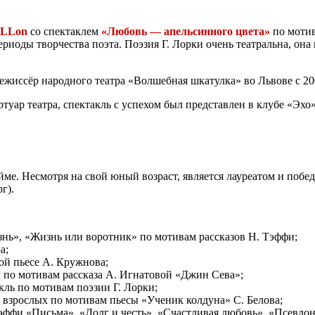
aLLon
со спектаклем
«Любовь — апельсинного цвета»
по мотив
иоды творчества поэта. Поэзия Г. Лорки очень театральна, она 
жиссёр народного театра «Волшебная шкатулка» во Львове с 200
ртуар театра, спектакль с успехом был представлен в клубе «Эхо»
йме. Несмотря на свой юный возраст, является лауреатом и поб
г).
знь», «Жизнь или воротник» по мотивам рассказов Н. Тэффи;
а;
ой пьесе А. Кружнова;
 по мотивам рассказа А. Игнатовой «Джин Сева»;
ль по мотивам поэзии Г. Лорки;
 взрослых по мотивам пьесы «Ученик колдуна» С. Белова;
эффи «Письма», «Долг и честь», «Счастливая любовь», «Псевдо