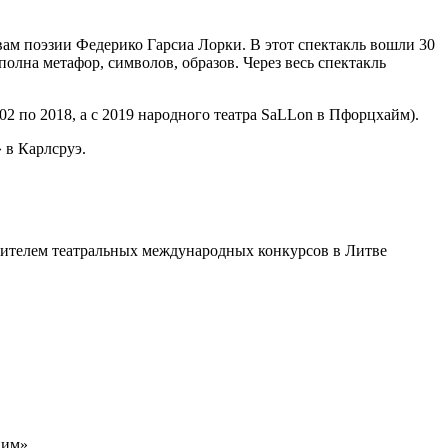
ам поэзии Федерико Гарсиа Лорки. В этот спектакль вошли 30
полна метафор, символов, образов. Через весь спектакль
2 по 2018, а с 2019 народного театра SaLLon в Пфорцхайм).
 в Карлсруэ.
едителем театральных международных конкурсов в Литве
ним».