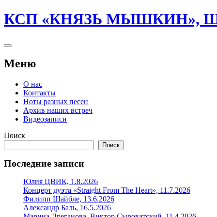
Перейти
КСП «КНЯЗЬ МЫШКИН», Шт
к
содержимому
Боковая
колонка
Меню
О нас
Контакты
Ноты разных песен
Архив наших встреч
Видеозаписи
Поиск
Поиск
Последние записи
Юлия ЦВИК, 1.8.2026
Концерт дуэтa «Straight From The Heart», 11.7.2026
Филипп Шайбле, 13.6.2026
Александр Баль, 16.5.2026
Марина Дреганова, Виктор Сыроватский, 11.4.2026