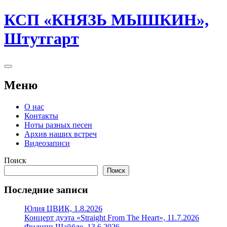
Перейти
КСП «КНЯЗЬ МЫШКИН»,
к
содержимому
Штутгарт
Боковая
колонка
Меню
О нас
Контакты
Ноты разных песен
Архив наших встреч
Видеозаписи
Поиск
Поиск
Последние записи
Юлия ЦВИК, 1.8.2026
Концерт дуэтa «Straight From The Heart», 11.7.2026
Филипп Шайбле, 13.6.2026