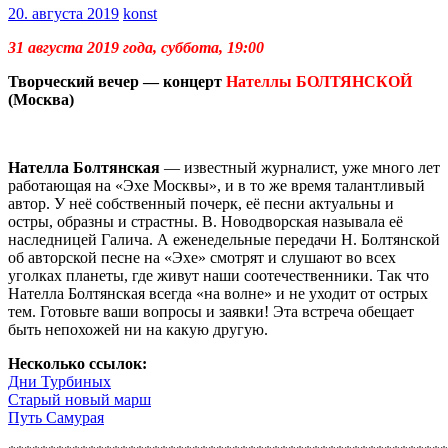
20. августа 2019
konst
31 августа 2019 года, суббота, 19:00
Творческий вечер — концерт
Нателлы БОЛТЯНСКОЙ
(Москва)
Нателла Болтянская
— известный журналист, уже много лет
работающая на «Эхе Москвы», и в то же время талантливый
автор. У неё собственный почерк, её песни актуальны и
остры, образны и страстны. В. Новодворская называла её
наследницей Галича. А еженедельные передачи Н. Болтянской
об авторской песне на «Эхе» смотрят и слушают во всех
уголках планеты, где живут наши соотечественники. Так что
Нателла Болтянская всегда «на волне» и не уходит от острых
тем. Готовьте ваши вопросы и заявки! Эта встреча обещает
быть непохожей ни на какую другую.
Несколько ссылок:
Дни Турбиных
Старый новый марш
Путь Самурая