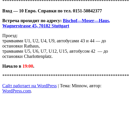
*******************************************************
Вход — 10 Евро. Справки
по тел. 0151-50842377
Встреча проходит по адресу:
Bischof
—
Moser
—
Haus
,
Wagnerstrasse
45, 70182 Stuttgart
Проезд:
трамваями U1, U2, U4, U9, автобусами 43 и 44 — до
остановки Rathaus,
трамваями U5, U6, U7, U12, U15, автобусом 42 — до
остановки Сharlottenplatz.
Начало в
19
:00
.
*******************************************************
Нателла
Сайт работает на WordPress
|
Тема: Minnow, автор:
БОЛТЯНСКАЯ,
WordPress.com
.
31.8.2019