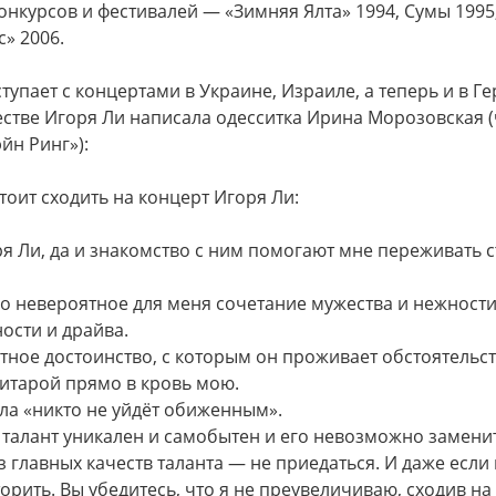
онкурсов и фестивалей — «Зимняя Ялта» 1994, Сумы 1995
» 2006.
упает с концертами в Украине, Израиле, а теперь и в Г
честве Игоря Ли написала одесситка Ирина Морозовская
эйн Ринг»):
оит сходить на концерт Игоря Ли:
я Ли, да и знакомство с ним помогают мне переживать 
го невероятное для меня сочетание мужества и нежности
ости и драйва.
тное достоинство, с которым он проживает обстоятельст
гитарой прямо в кровь мою.
ала «никто не уйдёт обиженным».
 талант уникален и самобытен и его невозможно замени
з главных качеств таланта — не приедаться. И даже если
орить. Вы убедитесь, что я не преувеличиваю, сходив на