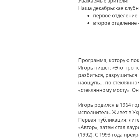
Уважаемые зрители!
Наша декабрьская клубна
первое отделение
второе отделение 
Программа, которую пок
Игорь пишет: «Это про то
разбиться, разрушиться 
наощупь… по стеклянному
«стеклянному мосту». Он
Игорь родился в 1964 го
исполнитель. Живет в Ук
Первая публикация: лит
«Автор», затем стал лау
(1992). С 1993 года пре