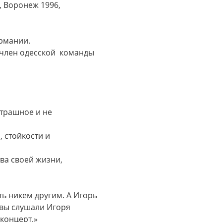
, Воронеж 1996,
ермании.
 (член одесской команды
страшное и не
, стойкости и
ва своей жизни,
ть никем другим. А Игорь
 вы слушали Игоря
 концерт.»