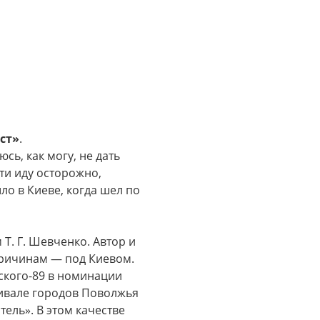
ст»
.
юсь, как могу, не дать
ти иду осторожно,
ло в Киеве, когда шел по
Т. Г. Шевченко. Автор и
 причинам — под Киевом.
ского-89 в номинации
стивале городов Поволжья
тель». В этом качестве