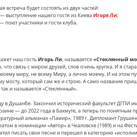
я встреча будет состоять из двух частей:
 — выступление нашего гостя из Киева
Игоря Ли
;
— поют участники и гости клуба.
ажет наш гость
Игорь Ли
, называется
«Стеклянный мо
, что связь с миром друзей, слов очень хрупка. И я стара
моему миру, не всему Миру, а лично моему. И на этом пу
 мосту, который сам же и строю. А само название приш
 так и называется «Стеклянный».
ду в Душанбе. Закончил исторический факультет ДГПИ им 
раине — до 2022 года в Бахмуте, а теперь по понятным
ературный альманах «Памир», 1989 г. Дипломант Грушин
реатом в номинации «Автор» в Чкаловске (1989) и на Фе
кратил писать свои песни и перешел в категорию «исполни