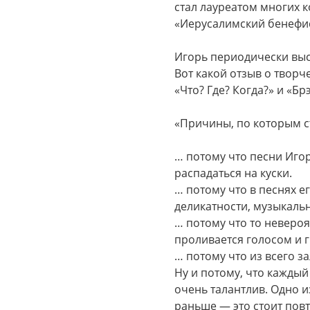
стал лауреатом многих к
«Иерусалимский бенефис
Игорь периодически выст
Вот какой отзыв о твор
«Что? Где? Когда?» и «Бр
«Причины, по которым ст
… потому что песни Игор
распадаться на куски.
… потому что в песнях е
деликатности, музыкальн
… потому что то невероя
проливается голосом и 
… потому что из всего з
Ну и потому, что каждый
очень талантлив. Одно и
раньше — это стоит повт