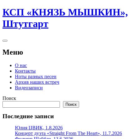
Перейти
КСП «КНЯЗЬ МЫШКИН»,
к
содержимому
Штутгарт
Боковая
колонка
Меню
О нас
Контакты
Ноты разных песен
Архив наших встреч
Видеозаписи
Поиск
Поиск
Последние записи
Юлия ЦВИК, 1.8.2026
Концерт дуэтa «Straight From The Heart», 11.7.2026
Филипп Шайбле, 13.6.2026