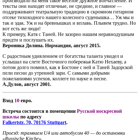
производило на меня такое веселое дружное впечатление. И
тексты они находят отличные, не средние, и главное —
поддерживают театральную традицию в скромном гитарном
отсеке тихоходного нашего колесного суденышка… Уж мы и
так и эдак. Уж и на бревнышках и вплавь. Плывем трудно. Но
вот есть же люди!
К примеру, Катя с Таней. Не зазорно нашим неравнодушным
придти и послушать их.
Вероника Долина. Нормандия, август 2015.
С радостным удивлением от богатства таланта увидел и
услышал на слете Восточного побережья Катю Нехаеву, а
потом долго помнил, как в Бостоне с ней и Таней Задорской
пели песни до утренней зари. С самыми добрыми
пожеланиями успехов, коллеге по науке и песне.
А.Дулов, август 2001.
Вход
10
евро.
Встреча состоится в помещении
Русской воскресной
школы
по адресу
Falkertstr
. 70, 70176
Stuttgart
.
Проезд: трамваем U4 или автобусом 40 — до остановки
«Russische Kirche».