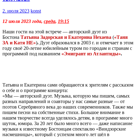
2. июля 2023
konst
12 июля 2023 года,
среда
,
19:15
Наши гости на этой встрече — авторский дуэт из
Бостона
Татьяна Задорская и Екатерина Нехаева
(
«Таня
ЗА и Катя НЕ»
)
.
Дуэт
образовался в 2003 г. и отмечает в этом
году своё 20-летие юбилейным туром по городам и странам с
программой под названием
«Эмигрант из Атлантиды»
.
Татьяна и Екатерина сами обращаются к зрителям с рассказом
о себе и о программе концерта:
«Мы — авторский дуэт. Музыка, которую мы пишем, самых
разных направлений и соавторы у нас самые разные — от
поэтов Серебряного века до наших современников. Также мы
пишем песни на собственные стихи. Большое внимание в
нашем творчестве всегда уделялось детям, в программе много
шуток, юмора. За 20 лет было много всего — даже написание
музыки к известному Бостонцам спектаклю «Виндзорские
насмешницы», который с успехом много лет шёл в