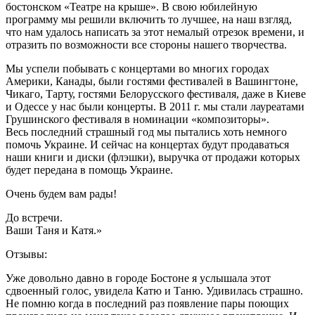
бостонском «Театре на крыше». В свою юбилейную
программу мы решили включить то лучшее, на наш взгляд,
что нам удалось написать за этот немалый отрезок времени, и
отразить по возможности все стороны нашего творчества.
Мы успели побывать с концертами во многих городах
Америки, Канады, были гостями фестивалей в Вашингтоне,
Чикаго, Тарту, гостями Белорусского фестиваля, даже в Киеве
и Одессе у нас были концерты. В 2011 г. мы стали лауреатами
Грушинского фестиваля в номинации «композиторы».
Весь последний страшный год мы пытались хоть немного
помочь Украине. И сейчас на концертах будут продаваться
наши книги и диски (флэшки), выручка от продажи которых
будет передана в помощь Украине.
Очень будем вам рады!
До встречи.
Ваши Таня и Катя.»
Отзывы:
Уже довольно давно в городе Бостоне я услышала этот
сдвоенный голос, увидела Катю и Таню. Удивилась страшно.
Не помню когда в последний раз появление пары поющих