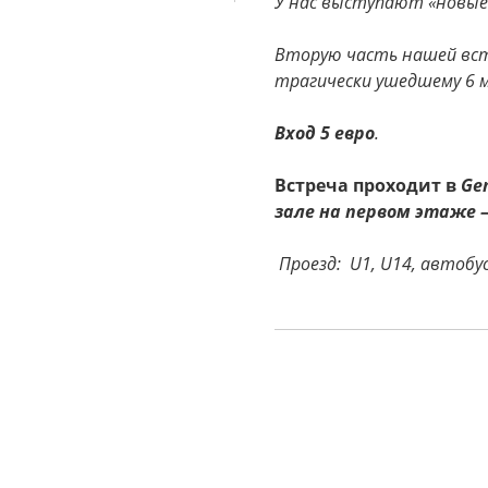
У нас выступают «новые 
Вторую часть нашей вс
трагически ушедшему 6 м
Вход 5 евро
.
Встреча
проходит
в
Ge
зале
на
первом
этаже
Проезд: U1, U14, автобус 