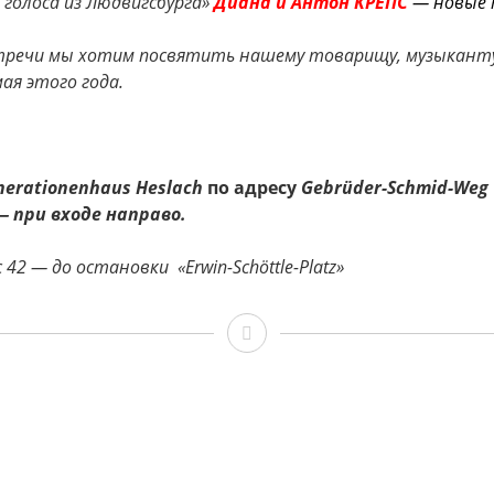
голоса из Людвигсбурга»
Диана и Антон КРЕПС
—
новые 
тречи мы хотим посвятить нашему товарищу, музыкант
ая этого года.
nerationenhaus
Heslach
по
адресу
Gebrüder-Schmid-Weg 1
—
при
входе
направо
.
42 — до остановки «Erwin-Schöttle-Platz»
Диана
и
Антон
Крепс,
4.6.2016