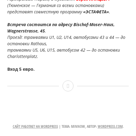
(Тюменское — Германия со всеми остановками)
представят совместную программу
«ЭСТАФЕТА»
.
Встреча состоится по адресу Bischof-Moser-Haus,
Wagnerstrasse, 45
.
Проезд: трамваями U1, U2, U14, автобусами 43 и 44 — до
остановки Rathaus,
трамваями U5, U6, U15, автобусом 42 — до остановки
Сharlottenplatz.
Вход 5 евро.
А.
Шахова,
Б.
Ланцберг,
САЙТ РАБОТАЕТ НА WORDPRESS
|
ТЕМА: MINNOW, АВТОР:
WORDPRESS.COM
.
7.5.2016