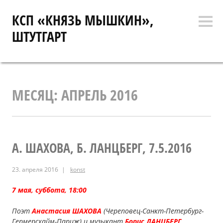
Перейти
КСП «КНЯЗЬ МЫШКИН»,
к
Боко
содержимому
ШТУТГАРТ
коло
МЕСЯЦ:
АПРЕЛЬ 2016
А. ШАХОВА, Б. ЛАНЦБЕРГ, 7.5.2016
23. апреля 2016
konst
7 мая, суббота, 18:00
Поэт
Анастасия ШАХОВА
(Череповец-Санкт-Петербург-
Гермерсхайм-Париж) и музыкант
Борис ЛАНЦБЕРГ