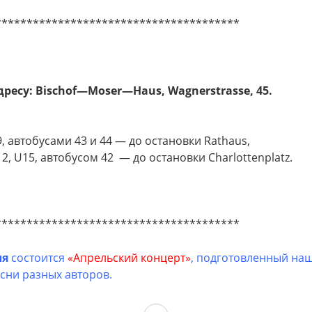
***************************************
дресу:
Bischof
—
Moser
—
Haus
,
Wagnerstrasse
, 45.
, автобусами 43 и 44 — до остановки Rathaus,
2, U15, автобусом 42 — до остановки Сharlottenplatz.
***************************************
ля
состоится
«Апрельский концерт»
, подготовленный наш
сни разных авторов.