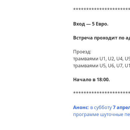
*********************
Вход — 5 Евро.
Встреча проходит по а
Проезд:
трамваями U1, U2, U4, U9
трамваями U5, U6, U7, U1
Начало в 1
8:00
.
*********************
Анонс
: в субботу
7 апре
программе шуточные пе