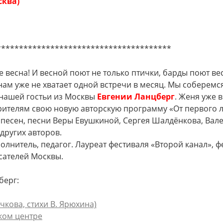
сква)
***************************************
е весна! И весной поют не только птички, барды поют в
о нам уже не хватает одной встречи в месяц. Мы соберемс
нашей гостьи из Москвы
Евгении Ланцберг
. Женя уже в
зрителям свою новую авторскую программу «От первого л
и песен, песни Веры Евушкиной, Сергея Шалдёнкова, Вал
других авторов.
олнитель, педагог. Лауреат фестиваля «Второй канал», 
сателей Москвы.
берг:
чкова, стихи В. Ярюхина)
ком центре