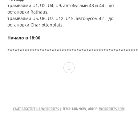
трамваями U1, U2, U4, U9, автобусами 43 и 44 – до
остановки Rathaus,
трамваями U5, U6, U7, U12, U15, автобусом 42 – до
остановки Сharlottenplatz.
Начало в 18
:00
.
*****************************************************
«Люди
Севера»,
18.09.2022
САЙТ РАБОТАЕТ НА WORDPRESS
|
ТЕМА: MINNOW, АВТОР:
WORDPRESS.COM
.