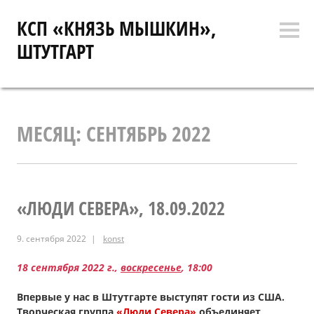
Перейти
КСП «КНЯЗЬ МЫШКИН»,
к
Боко
содержимому
ШТУТГАРТ
коло
МЕСЯЦ:
СЕНТЯБРЬ 2022
«ЛЮДИ СЕВЕРА», 18.09.2022
9. сентября 2022
konst
18 сентября 2022 г.,
воскресенье
, 18:00
Впервые у нас в Штутгарте выступят гости из США.
Творческая группа
«Люди Севера»
объединяет