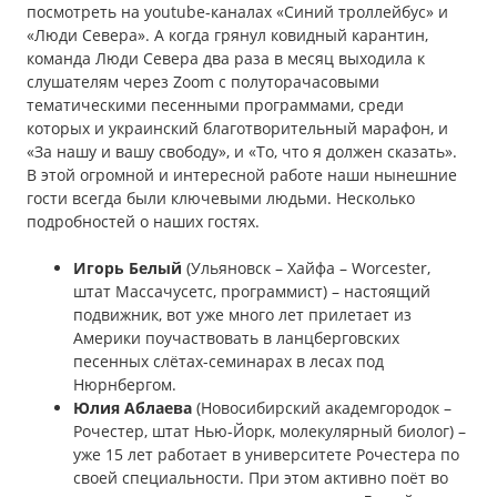
посмотреть на youtube-каналах «Синий троллейбус» и
«Люди Севера». А когда грянул ковидный карантин,
команда Люди Севера два раза в месяц выходила к
слушателям через Zoom с полуторачасовыми
тематическими песенными программами, среди
которых и украинский благотворительный марафон, и
«За нашу и вашу свободу», и «То, что я должен сказать».
В этой огромной и интересной работе наши нынешние
гости всегда были ключевыми людьми. Несколько
подробностей о наших гостях.
Игорь Белый
(Ульяновск – Хайфа – Worcester,
штат Массачусетс, программист) – настоящий
подвижник, вот уже много лет прилетает из
Америки поучаствовать в ланцберговских
песенных слётах-семинарах в лесах под
Нюрнбергом.
Юлия Аблаева
(Новосибирский академгородок –
Рочестер, штат Нью-Йорк, молекулярный биолог) –
уже 15 лет работает в университете Рочестера по
своей специальности. При этом активно поёт во