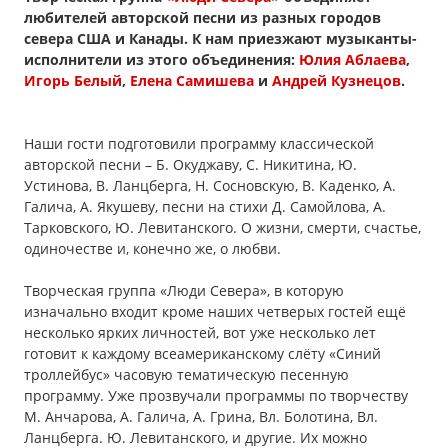
любителей авторской песни из разных городов
севера США и Канады. К нам приезжают музыканты-
исполнители из этого объединения:
Юлия Аблаева
,
Игорь Белый
,
Елена Самишева
и
Андрей Кузнецов
.
Наши гости подготовили программу классической
авторской песни – Б. Окуджаву, С. Никитина, Ю.
Устинова, В. Ланцберга, Н. Сосновскую, В. Каденко, А.
Галича, А. Якушеву, песни на стихи Д. Самойлова, А.
Тарковского, Ю. Левитанского. О жизни, смерти, счастье,
одиночестве и, конечно же, о любви.
Творческая группа «Люди Севера», в которую
изначально входит кроме наших четверых гостей ещё
несколько ярких личностей, вот уже несколько лет
готовит к каждому всеамериканскому слёту «Синий
троллейбус» часовую тематическую песенную
программу. Уже прозвучали программы по творчеству
М. Анчарова, А. Галича, А. Грина, Вл. Болотина, Вл.
Ланцберга. Ю. Левитанского, и другие. Их можно