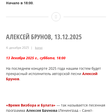
Начало в 18:00
.
«Ща
споём
и
АЛЕКСЕЙ БРУНОВ, 13.12.2025
Ко»
4. декабря 2025
konst
(клуб
13 декабря 2025 г., суббота, 18:00
«Эхо»
На последнем концерте 2025 года нашим гостем будет
Карлсруэ),
прекрасный исполнитель авторской песни
Алексей
10.1.2026
Брунов
.
«Время Визбора и Булата»
— так называется песенная
программа
Алексея Брунова
(Ленинград – Санкт-