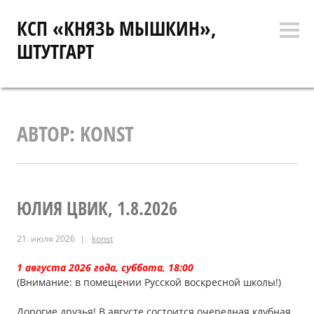
Перейти
КСП «КНЯЗЬ МЫШКИН»,
к
Боко
содержимому
ШТУТГАРТ
коло
АВТОР:
KONST
ЮЛИЯ ЦВИК, 1.8.2026
21. июля 2026
konst
1 августа 2026 года, суббота, 18:00
(Внимание: в помещении Русской воскресной школы!)
Дорогие друзья! В августе состоится очередная клубная