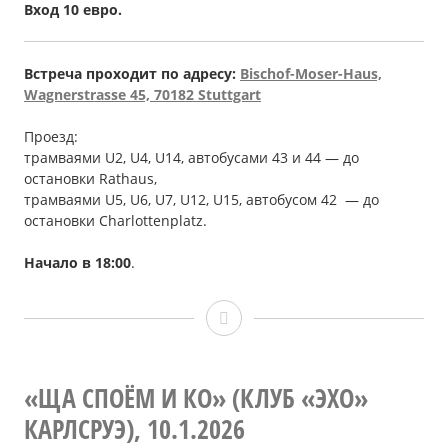
Вход 10 евро.
Встреча проходит по адресу:
Bischof-Moser-Haus,
Wagnerstrasse 45, 70182 Stuttgart
Проезд:
трамваями U2, U4, U14, автобусами 43 и 44 — до
остановки Rathaus,
трамваями U5, U6, U7, U12, U15, автобусом 42 — до
остановки Сharlottenplatz.
Начало в 18:00
.
Ольга
ВАСИЛЬЕВА
и
«ЩА СПОЁМ И КО» (КЛУБ «ЭХО»
КАРЛСРУЭ), 10.1.2026
Михаил