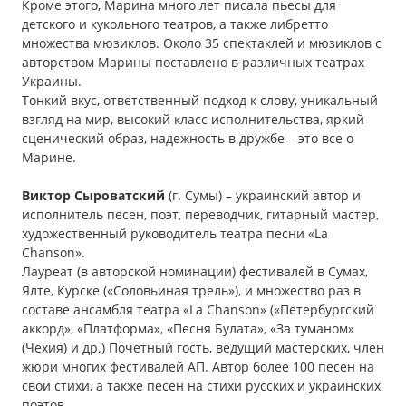
Кроме этого, Марина много лет писала пьесы для
детского и кукольного театров, а также либретто
множества мюзиклов. Около 35 спектаклей и мюзиклов с
авторством Марины поставлено в различных театрах
Украины.
Тонкий вкус, ответственный подход к слову, уникальный
взгляд на мир, высокий класс исполнительства, яркий
сценический образ, надежность в дружбе – это все о
Марине.
Виктор Сыроватский
(г. Сумы) – украинский автор и
исполнитель песен, поэт, переводчик, гитарный мастер,
художественный руководитель театра песни «La
Chanson».
Лауреат (в авторской номинации) фестивалей в Сумах,
Ялте, Курске («Соловьиная трель»), и множество раз в
составе ансамбля театра «La Chanson» («Петербургский
аккорд», «Платформа», «Песня Булата», «За туманом»
(Чехия) и др.) Почетный гость, ведущий мастерских, член
жюри многих фестивалей АП. Автор более 100 песен на
свои стихи, а также песен на стихи русских и украинских
поэтов.