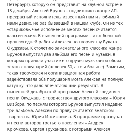
Петербург), которую он представит на клубной встрече
13 декабря. Алексей Брунов – подвижник в жанре АП,
прекрасный исполнитель, известный нам и любимый
нами давно, не раз бывавший в нашем клубе. Он из тех
«стариков», чьё исполнение многих песен считается
классическим. В нынешней программе – итог большой
прошлогодней работы Алексея по творчеству Булата
Окуджавы. К столетию замечательного классика жанра
Брунов выпустил два альбома его песен и музыки, в
которых приняли участие его друзья-музыканты обоих
земных полушарий (человек 50, а то и больше). Заметим,
такая творческая и организационная работа
задействовала оба полушария мозга Алексея на полную
катушку, что дало впечатляющий результат. В
нынешней декабрьской программе Алексей соединяет
песни Окуджавы с творчеством другого классика – Юрия
Визбора, по песням которого Брунов выпустил недавно
три альбома. Алексей по праву считается знатоком
творчества Юрия Иосифовича. В программе прозвучат
и песни авторов третьего поколения – Андрея
Крючкова, Сергея Труханова, с которыми Алексея