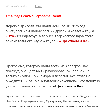
ГАНТМАН,
28. декабря 2025
konst
Татьяна
10 января 2026 г., суббота, 18:00
и
Дорогие зрители, мы начинаем новый 2026 год
Виталий
выступлением наших давних друзей и коллег – клуба
БАСЕНОК,
«Эхо»
из Карлсруэ, а вернее творческого ядра этого
замечательного клуба – группы
«Ща споём и Ко»
.
15.2.2026
Программа, которую наши гости из Карлсруэ нам
покажут, обещает быть разнообразной, полной не
только лирики, но и юмора и веселья. Без этого не
обходится ни одно выступление «эховцев», что понятно
уже из названия их группы:
«Ща споём и Ко»
.
Будут исполнены как песни мэтров жанра – Окуджавы,
Визбора, Городницкого, Сухарева, Никитина, так и
следующего поколения – не менее талантливых бардов