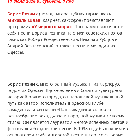
11 июля 2026 г., суббота, 18:00
Борис Резник
(вокал, гитара, губная гармошка) и
Михаэль Шван
(кларнет, саксофон) представляют
программу
«У чёрного моря»
. Программа включает в
себя песни Бориса Резника на стихи советских поэтов
таких как Роберт Рождественский, Николай Рубцов и
Андрей Вознесенский, а также песни и мелодии из
Одессы.
Борис Резник
, многогранный музыкант из Карлсруэ,
родом из Одессы. Вдохновленный богатой культурной
историей родного города, он начал свой музыкальный
путь как автор-исполнитель в одесском клубе
самодеятельной песни «Пангея», двигаясь через
разнообразие рока, джаза и народной музыки к своему
стилю. Он является лауреатом многочисленных слётов и
фестивалей бардовской песни. В 1998 году был одним из
основателей клуба авторской песни в Карлсруэ. Борис