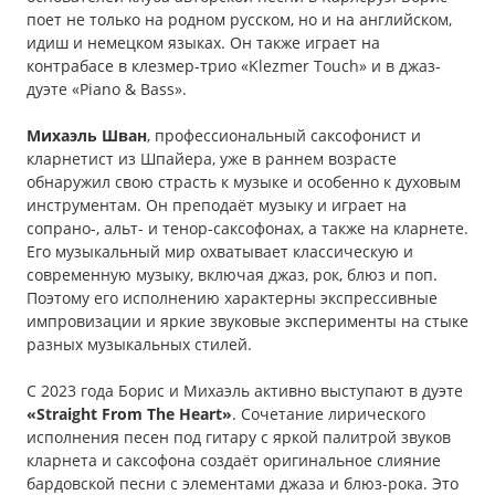
поет не только на родном русском, но и на английском,
идиш и немецком языках. Он также играет на
контрабасе в клезмер-трио «Klezmer Touch» и в джаз-
дуэте «Piano & Bass».
Михаэль Шван
, профессиональный саксофонист и
кларнетист из Шпайера, уже в раннем возрасте
обнаружил свою страсть к музыке и особенно к духовым
инструментам. Он преподаёт музыку и играет на
сопрано-, альт- и тенор-саксофонах, а также на кларнете.
Его музыкальный мир охватывает классическую и
современную музыку, включая джаз, рок, блюз и поп.
Поэтому его исполнению характерны экспрессивные
импровизации и яркие звуковые эксперименты на стыке
разных музыкальных стилей.
С 2023 года Борис и Михаэль активно выступают в дуэте
«Straight From The Heart»
. Сочетание лирического
исполнения песен под гитару с яркой палитрой звуков
кларнета и саксофона создаёт оригинальное слияние
бардовской песни с элементами джаза и блюз-рока. Это