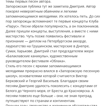
темы первых песен автора.
Запорожская публика тут же заметила Дмитрия. Автор
покорял невероятным обаянием и легкими
запоминающимися мелодиями. Их хотелось петь. До сих
пор запорожцы вспоминают те первые концерты Клуба
«Парус». Песни обрели популярность, а он поклонников.
Далее пришли концерты, выступления, а вместе с ними
мастерство. Чуть позже появились фестивали и
признание — диплом на Петербургском аккорде,
лауреатство на Грушинском, мастерские в Днепре,
Сумах, Харькове. Дмитрий стал председателем жюри
«Балаклавские каникулы», художественным
руководителем фестиваля «Облака».
Стиль его песен с яркими запоминающимися
мелодиями прекрасно влился в «Запорожскую песенную
школу», основателями которой считаются Виктор
Берковский и Георгий Васильев. Благодаря своим
песням Дмитрию удалость поколесить c концертами от
Белого до Черного моря, от Бреста до Красноярска. А
песням повезло еще больше – они, не зная преград,
путешествуют по странам и континентам.
Прошли годы, творчество и жизненные обстоятельства