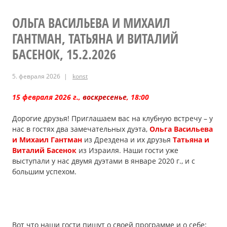
Виктор
ОЛЬГА ВАСИЛЬЕВА И МИХАИЛ
ГАНТМАН, ТАТЬЯНА И ВИТАЛИЙ
Гагин,
БАСЕНОК, 15.2.2026
14.3.2026
5. февраля 2026
konst
15 февраля 2026 г.,
воскресенье
, 18:00
Дорогие друзья! Приглашаем вас на клубную встречу – у
нас в гостях два замечательных дуэта,
Ольга Васильева
и Михаил Гантман
из Дрездена и их друзья
Татьяна и
Виталий Басенок
из Израиля. Наши гости уже
выступали у нас двумя дуэтами в январе 2020 г., и с
большим успехом.
Вот что наши гости пишут о своей программе и о себе: