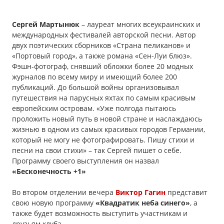
Сергей Мартынюк
– лауреат многих всеукраинских и
международных фестивалей авторской песни. Автор
двух поэтических сборников «Страна пеликанов» и
«Портовый город», а также романа «Сен-Луи блюз».
Фэшн-фотограф, снявший обложки более 20 модных
журналов по всему миру и имеющий более 200
публикаций. До большой войны организовывал
путешествия на парусных яхтах по самым красивым
европейским островам. «Уже полгода пытаюсь
проложить новый путь в новой стране и наслаждаюсь
жизнью в одном из самых красивых городов Германии,
который не могу не фотографировать. Пишу стихи и
песни на свои стихи» – так Сергей пишет о себе.
Программу своего выступления он назвал
«Бесконечность +1»
Во втором отделении вечера
Виктор Гагин
представит
свою новую программу
«Квадратик неба синего»
, а
также будет возможность выступить участникам и
друзьям клуба.