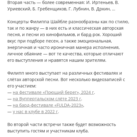
Вторая часть — более современная: И. Иртеньев, В.
Уриевский, Б. Гребенщиков, Г. Лубнин, В. Дркин, …
Концерты Филиппа Шайбле разнообразны как по стилю,
так и по жанру — в них есть и классическая авторская
песня, и песни из кинофильмов, и бард-рок. Хороший
вкус при подборе песен, а также эмоциональная,
энергичная и часто ироничная манера исполнения,
личное обаяние — вот те качества, которые отличают
его выступления и нравятся нашим зрителям.
Филипп много выступает на различных фестивалях и
слётах авторской песни. Вот несколько видеозаписей с
его участием:
—
на фестивале «Поющий берег», 2024 г
.
—
на Вуппертальском слёте 2023 г
.
—
на бард-фестивале «FULDA-2023»
,
—
у нас в клубе в 2022 г
.
Во второй части встречи также будет возможность
выступить гостям и участникам клуба.