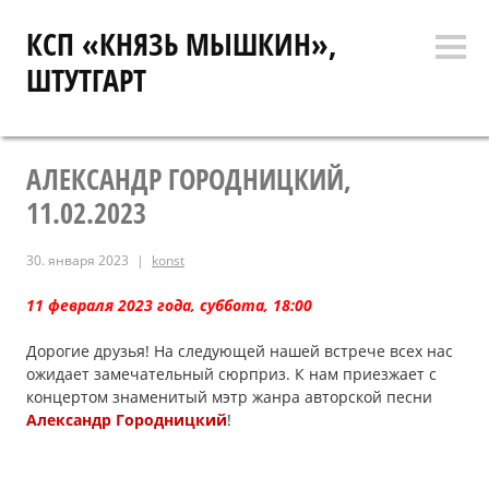
Перейти
КСП «КНЯЗЬ МЫШКИН»,
к
Боко
содержимому
ШТУТГАРТ
коло
АЛЕКСАНДР ГОРОДНИЦКИЙ,
11.02.2023
30. января 2023
konst
11 февраля 2023 года,
суббота
, 18
:00
Дорогие друзья! На следующей нашей встрече всех нас
ожидает замечательный сюрприз. К нам приезжает с
концертом знаменитый мэтр жанра авторской песни
Александр Городницкий
!