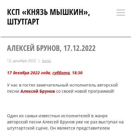
Перейти
КСП «КНЯЗЬ МЫШКИН»,
к
Боко
содержимому
ШТУТГАРТ
коло
АЛЕКСЕЙ БРУНОВ, 17.12.2022
12. декабря 2022
konst
17 декабря 2022 года,
суббота
, 18
:30
У нас в гостях замечательный исполнитель авторской
песни
Алексей Бруно
в
со своей новой программой!
Один из самых известных исполнителей в жанре
авторской песни Алексей Брунов уже не раз выступал на
штутгартской сцене. Он является представителем