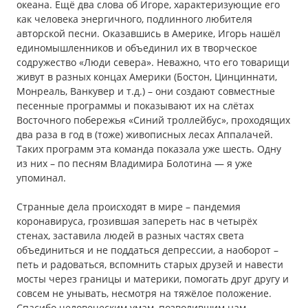
океана. Ещё два слова об Игоре, характеризующие его
как человека энергичного, подлинного любителя
авторской песни. Оказавшись в Америке, Игорь нашёл
единомышленников и объединил их в творческое
содружество «Люди севера». Неважно, что его товарищи
живут в разных концах Америки (Бостон, Цинциннати,
Монреаль, Ванкувер и т.д.) – они создают совместные
песенные программы и показывают их на слётах
Восточного побережья «Синий троллейбус», проходящих
два раза в год в (тоже) живописных лесах Аппалачей.
Таких программ эта команда показала уже шесть. Одну
из них – по песням Владимира Болотина — я уже
упоминал.
Странные дела происходят в мире – пандемия
коронавируса, грозившая запереть нас в четырёх
стенах, заставила людей в разных частях света
объединиться и не поддаться депрессии, а наоборот –
петь и радоваться, вспомнить старых друзей и навести
мосты через границы и материки, помогать друг другу и
совсем не унывать, несмотря на тяжёлое положение.
Спасибо человеческим умам, позволившим нам