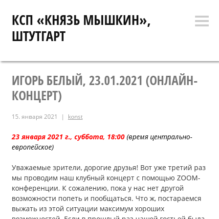
Перейти
КСП «КНЯЗЬ МЫШКИН»,
к
Боко
содержимому
ШТУТГАРТ
коло
ИГОРЬ БЕЛЫЙ, 23.01.2021 (ОНЛАЙН-
КОНЦЕРТ)
15. января 2021
konst
23 января 2021 г., суббота, 18:00
(время центрально-
европейское)
Уважаемые зрители, дорогие друзья! Вот уже третий раз
мы проводим наш клубный концерт с помощью ZOOM-
конференции. К сожалению, пока у нас нет другой
возможности попеть и пообщаться. Что ж, постараемся
выжать из этой ситуации максимум хороших
возможностей. Если в прошлый раз нашей гостьей была