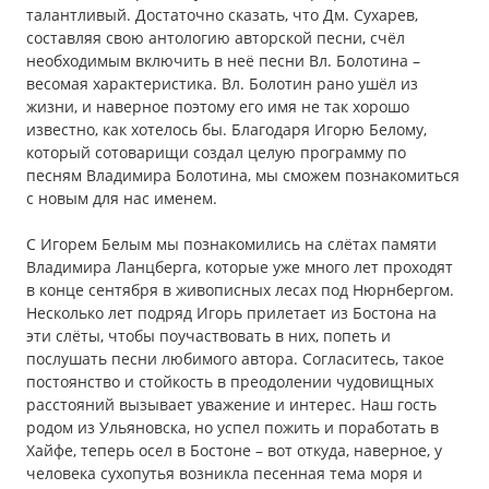
талантливый. Достаточно сказать, что Дм. Сухарев,
составляя свою антологию авторской песни, счёл
необходимым включить в неё песни Вл. Болотина –
весомая характеристика. Вл. Болотин рано ушёл из
жизни, и наверное поэтому его имя не так хорошо
известно, как хотелось бы. Благодаря Игорю Белому,
который сотоварищи создал целую программу по
песням Владимира Болотина, мы сможем познакомиться
с новым для нас именем.
С Игорем Белым мы познакомились на слётах памяти
Владимира Ланцберга, которые уже много лет проходят
в конце сентября в живописных лесах под Нюрнбергом.
Несколько лет подряд Игорь прилетает из Бостона на
эти слёты, чтобы поучаствовать в них, попеть и
послушать песни любимого автора. Согласитесь, такое
постоянство и стойкость в преодолении чудовищных
расстояний вызывает уважение и интерес. Наш гость
родом из Ульяновска, но успел пожить и поработать в
Хайфе, теперь осел в Бостоне – вот откуда, наверное, у
человека сухопутья возникла песенная тема моря и