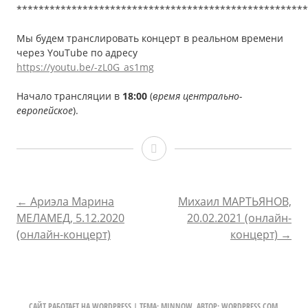
*****************************************************
Мы будем транслировать концерт в реальном времени
через YouTube по адресу
https://youtu.be/-zL0G_as1mg
Начало трансляции в
18:00
(
время центрально-
европейское
).
Игорь
БЕЛЫЙ,
23.01.2021
НАВИГАЦИЯ
←
Ариэла Марина
Михаил МАРТЬЯНОВ,
МЕЛАМЕД, 5.12.2020
20.02.2021 (онлайн-
(онлайн-
ПО
(онлайн-концерт)
концерт)
→
концерт)
ЗАПИСЯМ
САЙТ РАБОТАЕТ НА WORDPRESS
|
ТЕМА: MINNOW, АВТОР:
WORDPRESS.COM
.