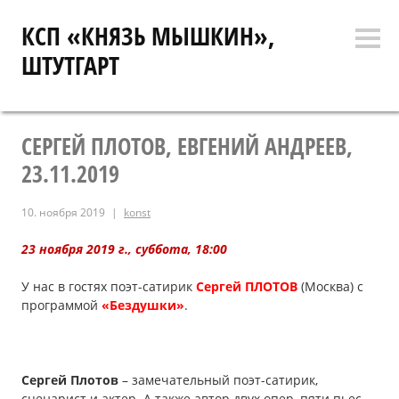
Перейти
КСП «КНЯЗЬ МЫШКИН»,
к
Боко
содержимому
ШТУТГАРТ
коло
СЕРГЕЙ ПЛОТОВ, ЕВГЕНИЙ АНДРЕЕВ,
23.11.2019
10. ноября 2019
konst
23 ноября 2019 г., суббота, 18:00
У нас в гостях поэт-сатирик
Сергей ПЛОТОВ
(Москва) с
программой
«Бездушки»
.
Сергей Плотов
– замечательный поэт-сатирик,
сценарист и актер. А также автор двух опер, пяти пьес,