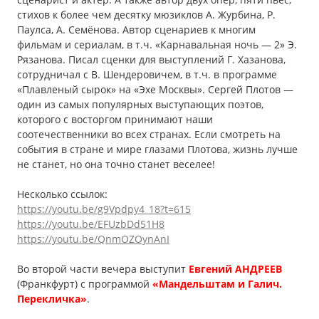
стихов к более чем десятку мюзиклов А. Журбина, Р.
Паулса, А. Семёнова. Автор сценариев к многим
фильмам и сериалам, в т.ч. «Карнавальная ночь — 2» Э.
Рязанова. Писал сценки для выступлений Г. Хазанова,
сотрудничал с В. Шендеровичем, в т.ч. в программе
«Плавленый сырок» на «Эхе Москвы». Сергей Плотов —
один из самых популярных выступающих поэтов,
которого с восторгом принимают наши
соотечественники во всех странах. Если смотреть на
события в стране и мире глазами Плотова, жизнь лучше
не станет, но она точно станет веселее!
Несколько ссылок:
https://youtu.be/g9Vpdpy4_18?t=615
https://youtu.be/EFUzbDd51H8
https://youtu.be/QnmOZOynAnI
Во второй части вечера выступит
Евгений АНДРЕЕВ
(Франкфурт) с программой
«Мандельштам и Галич.
Перекличка»
.