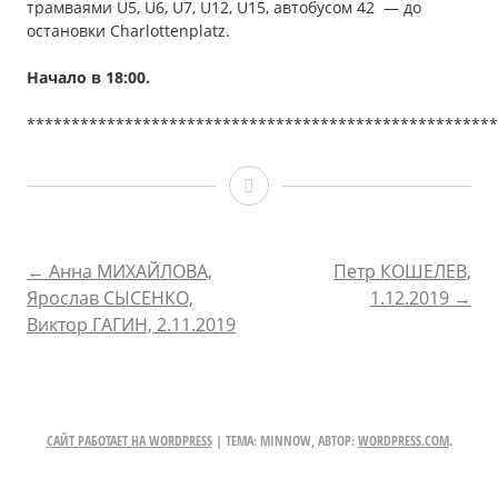
трамваями U5, U6, U7, U12, U15, автобусом 42 — до
остановки Сharlottenplatz.
Начало в 18
:00
.
*****************************************************
Сергей
ПЛОТОВ,
Евгений
НАВИГАЦИЯ
←
Анна МИХАЙЛОВА,
Петр КОШЕЛЕВ,
Ярослав СЫСЕНКО,
1.12.2019
→
АНДРЕЕВ,
ПО
Виктор ГАГИН, 2.11.2019
23.11.2019
ЗАПИСЯМ
САЙТ РАБОТАЕТ НА WORDPRESS
|
ТЕМА: MINNOW, АВТОР:
WORDPRESS.COM
.