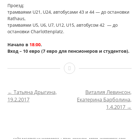
Проезд:
трамваями U21, U24, автобусами 43 и 44 — до остановки
Rathaus,
трамваями U5, U6, U7, U12, U15, автобусом 42 — до
остановки Сharlottenplatz.
Начало в
1
8:00
.
Вход –
10
евро (7 евро для пенсионеров и студентов).
Андрей
Козловский,
11.3.2017
НАВИГАЦИЯ
←
Татьяна Дрыгина,
Виталия Левинсон,
19.2.2017
Екатерина Барболина,
ПО
1.4.2017
→
ЗАПИСЯМ