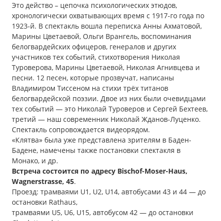
Это действо – цепочка психологических этюдов,
хронологически охватывающих время с 1917-го года по
1923-й. В спектакль вошла переписка Анны Ахматовой,
Марины Цветаевой, Ольги Врангель, воспоминания
белогвардейских офицеров, генералов и других
участников тех событий, стихотворения Николая
Туроверова, Марины Цветаевой, Николая Агнивцева и
песни. 12 песен, которые прозвучат, написаны
Владимиром Тиссеном на стихи трёх титанов
белогвардейской поэзии. Двое из них были очевидцами
тех событий — это Николай Туроверов и Сергей Бехтеев,
третий — наш современник Николай Жданов-Луценко.
Спектакль сопровождается видеорядом.
«Клятва» была уже представлена зрителям в Баден-
Бадене, намечены также постановки спектакля в
Монако, и др.
Встреча состоится по адресу Bischof-Moser-Haus,
Wagnerstrasse, 45
.
Проезд: трамваями U1, U2, U14, автобусами 43 и 44 — до
остановки Rathaus,
трамваями U5, U6, U15, автобусом 42 — до остановки